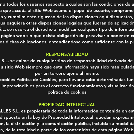
 a todos los usuarios respecto a cuáles son las condiciones de 
 que acceda al sitio Web asume el papel de usuario, comprome
a y cumplimiento riguroso de las disposiciones aquí dispuestas,
cualesquiera otras disposiciones legales que fueran de aplicación
L. se reserva el derecho a modificar cualquier tipo de informac
 página web sin que exista obligación de preavisar o poner en 
ios dichas obligaciones, entendiéndose como suficiente con la pu
RESPONSABILIDAD
.L. se exime de cualquier tipo de responsabilidad derivada de 
su sitio Web siempre que esta información haya sido manipulada
por un tercero ajeno al mismo.
 cookies Política de Cookies, para llevar a cabo determinadas fu
imprescindibles para el correcto funcionamiento y visualización 
política de cookies
PROPIEDAD INTELECTUAL
LES S.L. es propietaria de toda la información contenida en est
 dispuesto en la Ley de Propiedad Intelectual, quedan expresa
n, la distribución y la comunicación pública, incluida su modali
ón, de la totalidad o parte de los contenidos de esta página Web,