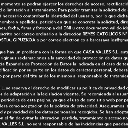
 momento se podrán ejercer los derechos de acceso, rectificació
d o limitación al tratamiento. Para poder tramitar la solicitud de 
á necesario comprobar la identidad del usuario, por lo que dich
nombre y apellidos, petición en que se concreta la solicitud, dir
nes, fecha, firma y fotocopia del DNI u otro documento válido ide
 escrito por correo ordinario a la dirección REYES CATOLICOS 
TIA, GIPUZKOA o por correo electrónico a barcasavalles@gmai
que hay un problema con la forma en que CASA VALLES S.L. est
rigir sus reclamaciones a la autoridad de protección de datos 
ia Española de Protección de Datos la indicada en el caso de ter
ificación por su parte en los datos de carácter personal, deberá
 por parte del titular de los mismos al responsable de tratamie
. se reserva el derecho de modificar su política de privacidad 
s de adaptación a la legislación vigente. Se recomienda al usuari
 periódica de esta página, ya que el uso de este sitio web por p
erá como aceptación de la política de privacidad. Aseguramos l
ad y privacidad de los datos personales recogidos. Se han adopt
n el fin de evitar la alteración, pérdida, tratamiento o acceso no
ALLES S.L. no será responsable de las incidencias que puedan