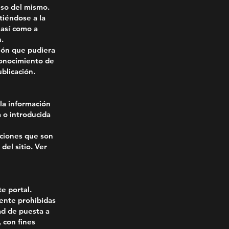
uso del mismo.
tiéndose a la
 así como a
.
ión que pudiera
conocimiento de
blicación.
la información
 o introducida
nciones que son
del sitio. Ver
e portal.
mente prohibidas
dad de puesta a
 con fines