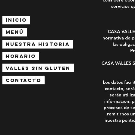
servicios q
INICIO
CASA VALLES
MENÚ
normativa de pr
NUESTRA HISTORIA
las obliga
Pr
HORARIO
CASA VALLES S.L
VALLES SIN GLUTEN
CONTACTO
Los datos facil
contacto, ser
serán utiliz
información, p
procesos de se
remitirnos un
nuestra políti