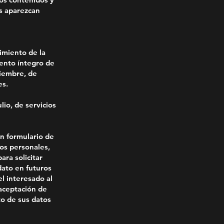
os aparezcan
miento de la
iento íntegro de
ciembre, de
es.
io, de servicios
un formulario de
os personales,
ara solicitar
dato en futuros
l interesado al
 aceptación de
to de sus datos