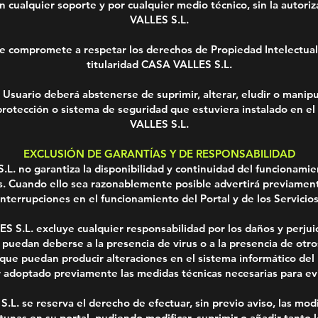
n cualquier soporte y por cualquier medio técnico, sin la autor
VALLES S.L.
se compromete a respetar los derechos de Propiedad Intelectual 
titularidad CASA VALLES S.L.
 Usuario deberá abstenerse de suprimir, alterar, eludir o manipu
protección o sistema de seguridad que estuviera instalado en e
VALLES S.L.
EXCLUSIÓN DE GARANTÍAS Y DE RESPONSABILIDAD
L. no garantiza la disponibilidad y continuidad del funcionamien
os. Cuando ello sea razonablemente posible advertirá previament
interrupciones en el funcionamiento del Portal y de los Servicios
 S.L. excluye cualquier responsabilidad por los daños y perjui
 puedan deberse a la presencia de virus o a la presencia de otr
que puedan producir alteraciones en el sistema informático del
 adoptado previamente las medidas técnicas necesarias para evi
L. se reserva el derecho de efectuar, sin previo aviso, las mod
unas en su portal, pudiendo modificar, suprimir o añadir tanto 