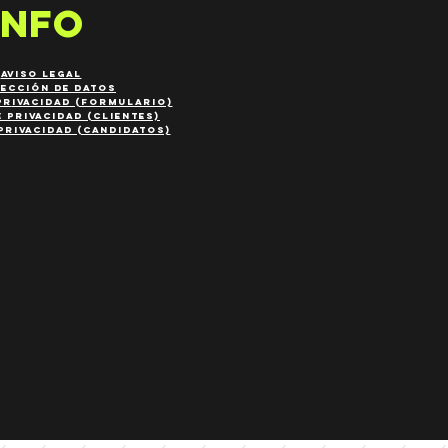
INFO
AVISO LEGAL
ECCIÓN DE DATOS
pr
ivacidad (FORMULARIO)
E PRIVACIDAD (CLIENTES)
 PRIVACIDAD (CANDIDATOS)