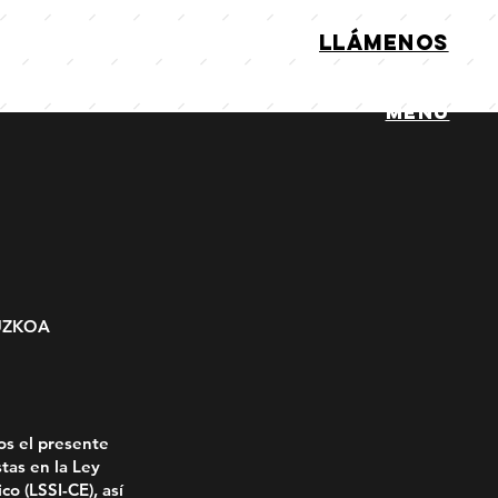
LLÁMENOS
MENú
PUZKOA
os el presente
tas en la Ley
o (LSSI-CE), así