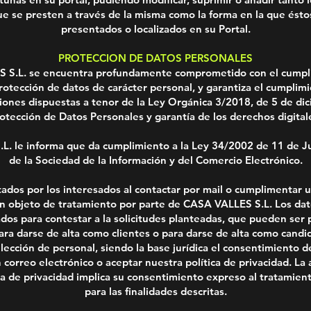
ue se presten a través de la misma como la forma en la que ést
presentados o localizados en su Portal.
PROTECCION DE DATOS PERSONALES
 S.L. se encuentra profundamente comprometido con el cumpli
otección de datos de carácter personal, y garantiza el cumplim
ciones dispuestas a tenor de la Ley Orgánica 3/2018, de 5 de di
otección de Datos Personales y garantía de los derechos digital
. le informa que da cumplimiento a la Ley 34/2002 de 11 de Jul
de la Sociedad de la Información y del Comercio Electrónico.
itados por los interesados al contactar por mail o cumplimentar 
án objeto de tratamiento por parte de CASA VALLES S.L. Los dat
ados para contestar a la solicitudes planteadas, que pueden ser p
ara darse de alta como clientes o para darse de alta como candi
lección de personal, siendo la base jurídica el consentimiento de
 correo electrónico o aceptar nuestra política de privacidad. La
ca de privacidad implica su consentimiento expreso al tratamien
para las finalidades descritas.