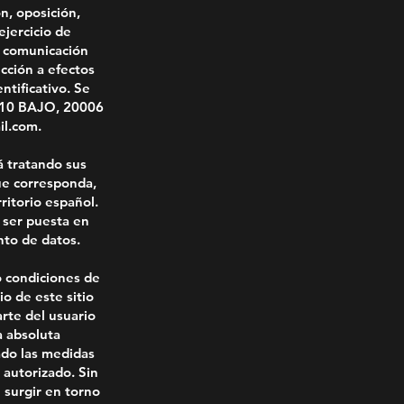
n, oposición,
ejercicio de
a comunicación
ección a efectos
ntificativo. Se
Nº10 BAJO, 20006
l.com.
á tratando sus
que corresponda,
ritorio español.
 ser puesta en
nto de datos.
o condiciones de
o de este sitio
arte del usuario
a absoluta
ado las medidas
 autorizado. Sin
 surgir en torno