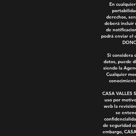
En cualquier
portabilida
derechos, ser
deberá incluir 
de notificacio
podrá enviar el
DONOS
Si considera 
datos, puede di
siendo la Agenc
Cualquier mod
conocimiento
CASA VALLES S.L
uso por motivo
web la revisión
se entend
confidencialid
de seguridad co
embargo, CASA V