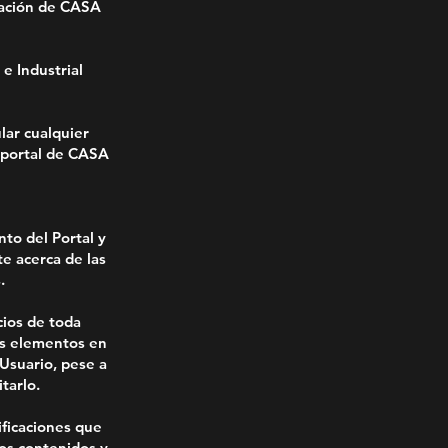
ización de CASA
e Industrial
lar cualquier
l portal de CASA
to del Portal y
e acerca de las
.
cios de toda
os elementos en
 Usuario, pese a
tarlo.
ificaciones que
los contenidos y