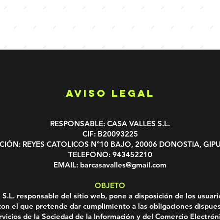
AVISO LEGAL
RESPONSABLE: CASA VALLES S.L.
CIF: B20093225
CIÓN: REYES CATOLICOS Nº10 BAJO, 20006 DONOSTIA, GI
TELEFONO: 943452210
EMAIL: barcasavalles@gmail.com
OBJETO
.L. responsable del sitio web, pone a disposición de los usuari
n el que pretende dar cumplimiento a las obligaciones dispues
vicios de la Sociedad de la Información y del Comercio Electrónic