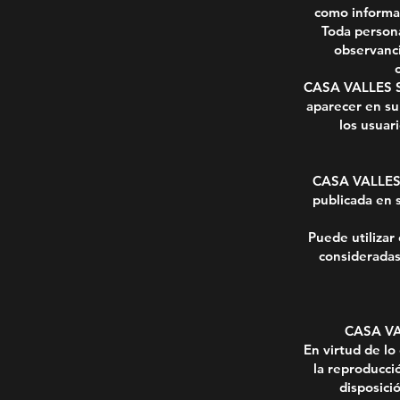
como informar
Toda persona
observanci
CASA VALLES S.
aparecer en su
los usuar
CASA VALLES S
publicada en 
Puede utilizar
consideradas 
CASA VAL
En virtud de lo
la reproducció
disposici